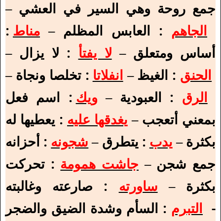
جمع روحة وهي السير في العشي –
الجاهم
: العابس المظلم –
مناط
:
أساس ومتعلق –
لا يفتأ
: لا يزال –
الحنق
: الغيظ –
انفلاتا
: تخلصا ونجاة –
الرق
: العبودية –
ويك
: اسم فعل
بمعني أتعجب –
يغدقها عليه
: يعطيها له
بكثرة –
يدب
: يتطرق –
شجونه
: أحزانه
جمع شجن –
جاشت همومة
: تحركت
بكثرة –
ساورته
: صارعته وغالبته
-
التبرم
: السأم وشدة الضيق والضجر