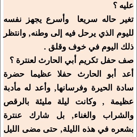
عليه ؟
تغير حاله سريعا وأسرع يجهز نفسه
لليوم الذي يرحل فيه إلى وطنه, وانتظر
ذلك اليوم في خوف وقلق .
صف حفل تكريم أبي الحارث لعنترة ؟
أعد أبو الحارث حفلا عظيما حضرة
سادة الحيرة وفرسانها, وأعد له مأدبة
عظيمة , وكانت ليلة مليئة بالرقص
والشراب والغناء, بل شارك عنترة
بشعره في هذه الليلة, حتى مضى الليل