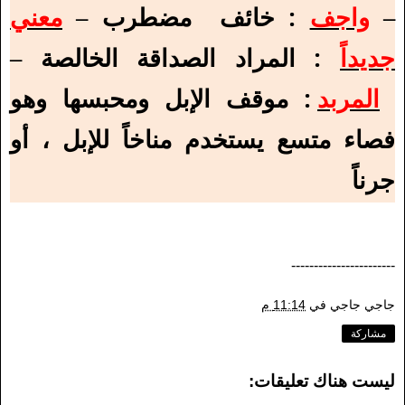
–
واجف
: خائف مضطرب –
معني
جديداً
: المراد الصداقة الخالصة –
المربد
: موقف الإبل ومحبسها وهو
فصاء متسع يستخدم مناخاً للإبل ، أو
جرناً
-----------------------
جاجي جاجي
في
11:14 م
مشاركة
ليست هناك تعليقات: